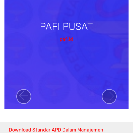
PAFI PUSAT
pafi.id
Previous
Next
Download Standar APD Dalam Manajemen