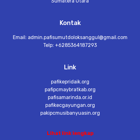
Sumatera Utara
Kontak
Email:
admin.pafisumutdoloksanggul@gmail.com
Telp: +6285364187293
Link
pafikepridaik.org
pafipcmaybratkab.org
pafisamarinda.or.id
pafikecgayungan.org
pakipcmusibanyuasin.org
Lihat link lengkap